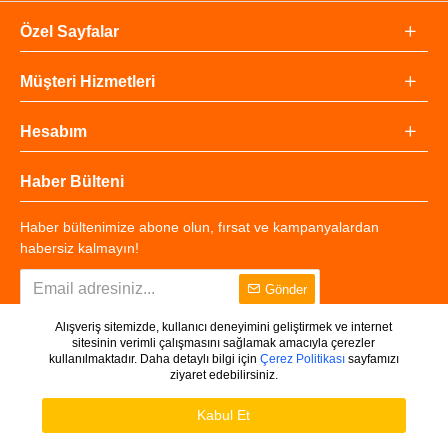
Özel Sayfalar
Müşteri Hizmetleri
Hesabım
Haber Bülteni
Haber bültenimize abone olun, fırsat ve kampanyalardan
habersiz kalmayın!
Gönder
Alışveriş sitemizde, kullanıcı deneyimini geliştirmek ve internet
sitesinin verimli çalışmasını sağlamak amacıyla çerezler
kullanılmaktadır. Daha detaylı bilgi için
Çerez Politikası
sayfamızı
ziyaret edebilirsiniz.
Copyright © 2025 - Tüm Hakları Saklıdır.
WHATSAPP DESTEK
Ürünleri Filtrele
Kabul Et