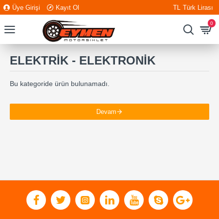
Üye Girişi
Kayıt Ol
TL
Türk Lirası
0
ELEKTRİK - ELEKTRONİK
Bu kategoride ürün bulunamadı.
Devam