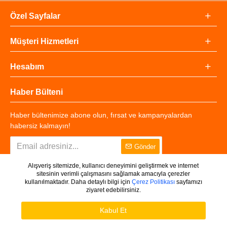
Özel Sayfalar
Müşteri Hizmetleri
Hesabım
Haber Bülteni
Haber bültenimize abone olun, fırsat ve kampanyalardan
habersiz kalmayın!
Gönder
Alışveriş sitemizde, kullanıcı deneyimini geliştirmek ve internet
sitesinin verimli çalışmasını sağlamak amacıyla çerezler
kullanılmaktadır. Daha detaylı bilgi için
Çerez Politikası
sayfamızı
ziyaret edebilirsiniz.
Copyright © 2025 - Tüm Hakları Saklıdır.
WHATSAPP DESTEK
Ürünleri Filtrele
Kabul Et