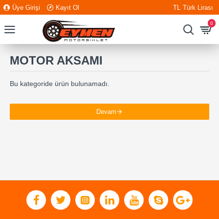
Üye Girişi
Kayıt Ol
TL
Türk Lirası
0
MOTOR AKSAMI
Bu kategoride ürün bulunamadı.
Devam