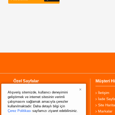
Özel Sayfalar
Müşteri Hi
×
Alışveriş sitemizde, kullanıcı deneyimini
Hakkımızda
İletişim
geliştirmek ve internet sitesinin verimli
Teslimat Bilgisi
İade Sayfa
çalışmasını sağlamak amacıyla çerezler
Gizlilik Sözleşmesi
Site Harita
kullanılmaktadır. Daha detaylı bilgi için
Çerez Politikası
sayfamızı ziyaret edebilirsiniz.
Şartlar ve Koşullar
Markalar