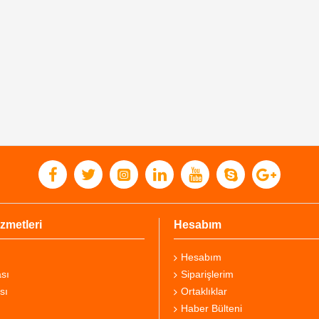
zmetleri
Hesabım
Hesabım
sı
Siparişlerim
sı
Ortaklıklar
Haber Bülteni