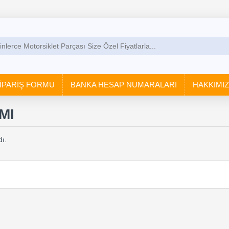
İPARİŞ FORMU
BANKA HESAP NUMARALARI
HAKKIMI
MI
ı.