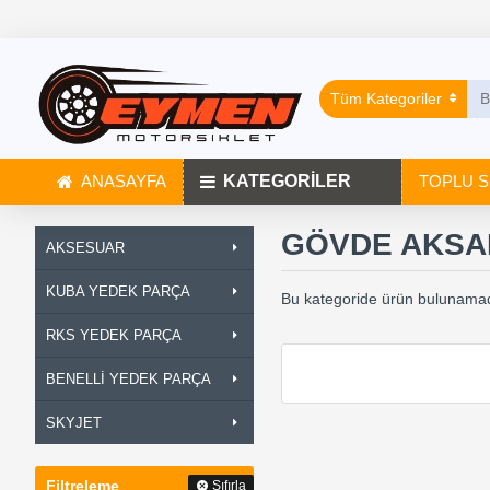
Tüm Kategoriler
ANASAYFA
KATEGORİLER
TOPLU S
GÖVDE AKSA
AKSESUAR
KUBA YEDEK PARÇA
Bu kategoride ürün bulunamad
RKS YEDEK PARÇA
BENELLİ YEDEK PARÇA
SKYJET
Filtreleme
Sıfırla