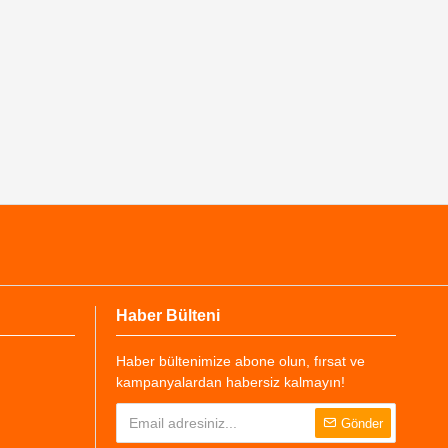
Haber Bülteni
Haber bültenimize abone olun, fırsat ve
kampanyalardan habersiz kalmayın!
Gönder