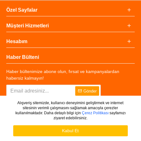
Özel Sayfalar
Müşteri Hizmetleri
Hesabım
Haber Bülteni
Haber bültenimize abone olun, fırsat ve kampanyalardan
habersiz kalmayın!
Gönder
Alışveriş sitemizde, kullanıcı deneyimini geliştirmek ve internet
sitesinin verimli çalışmasını sağlamak amacıyla çerezler
kullanılmaktadır. Daha detaylı bilgi için
Çerez Politikası
sayfamızı
ziyaret edebilirsiniz.
Copyright © 2025 - Tüm Hakları Saklıdır.
WHATSAPP DESTEK
Ürünleri Filtrele
Kabul Et