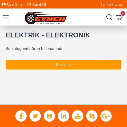
Üye Girişi
Kayıt Ol
TL
Türk Lirası
0
ELEKTRİK - ELEKTRONİK
Bu kategoride ürün bulunamadı.
Devam