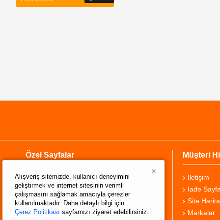
Özel Sayfalar
Müşteri Hi
×
Alışveriş sitemizde, kullanıcı deneyimini
Hakkımızda
İletişim
geliştirmek ve internet sitesinin verimli
Teslimat Bilgisi
İade Sayfa
çalışmasını sağlamak amacıyla çerezler
Gizlilik Sözleşmesi
Site Harita
kullanılmaktadır. Daha detaylı bilgi için
Çerez Politikası
sayfamızı ziyaret edebilirsiniz.
Şartlar ve Koşullar
Markalar