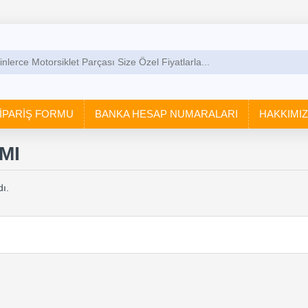
İPARİŞ FORMU
BANKA HESAP NUMARALARI
HAKKIMI
MI
ı.