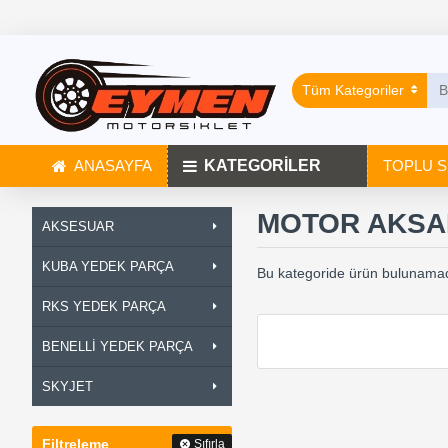
Tüm Kategoriler
ANASAYFA
KATEGORİLER
TOPLU S
MOTOR AKSA
AKSESUAR
KUBA YEDEK PARÇA
Bu kategoride ürün bulunamad
RKS YEDEK PARÇA
BENELLİ YEDEK PARÇA
SKYJET
Filtreleme
Sıfırla