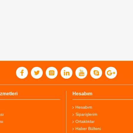
zmetleri
Hesabım
Hesabım
sı
Siparişlerim
sı
Ortaklıklar
Haber Bülteni