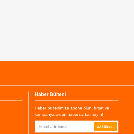
Haber Bülteni
Haber bültenimize abone olun, fırsat ve
kampanyalardan habersiz kalmayın!
Gönder