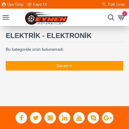
Üye Girişi
Kayıt Ol
TL
Türk Lirası
0
ELEKTRİK - ELEKTRONİK
Bu kategoride ürün bulunamadı.
Devam