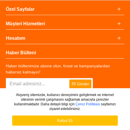
Özel Sayfalar
Müşteri Hizmetleri
Hesabım
Haber Bülteni
Haber bültenimize abone olun, fırsat ve kampanyalardan
habersiz kalmayın!
Gönder
Alışveriş sitemizde, kullanıcı deneyimini geliştirmek ve internet
sitesinin verimli çalışmasını sağlamak amacıyla çerezler
kullanılmaktadır. Daha detaylı bilgi için
Çerez Politikası
sayfamızı
ziyaret edebilirsiniz.
Copyright © 2025 - Tüm Hakları Saklıdır.
WHATSAPP DESTEK
Ürünleri Filtrele
Kabul Et