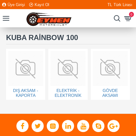
Üye Girişi
Kayıt Ol
TL
Türk Lirası
0
KUBA RAİNBOW 100
DIŞ AKSAM -
ELEKTRİK -
GÖVDE
KAPORTA
ELEKTRONİK
AKSAMI