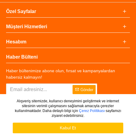
Özel Sayfalar
Müşteri Hizmetleri
Hesabım
Haber Bülteni
Haber bültenimize abone olun, fırsat ve kampanyalardan
habersiz kalmayın!
Gönder
Alışveriş sitemizde, kullanıcı deneyimini geliştirmek ve internet
sitesinin verimli çalışmasını sağlamak amacıyla çerezler
kullanılmaktadır. Daha detaylı bilgi için
Çerez Politikası
sayfamızı
ziyaret edebilirsiniz.
Copyright © 2025 - Tüm Hakları Saklıdır.
WHATSAPP DESTEK
Ürünleri Filtrele
Kabul Et