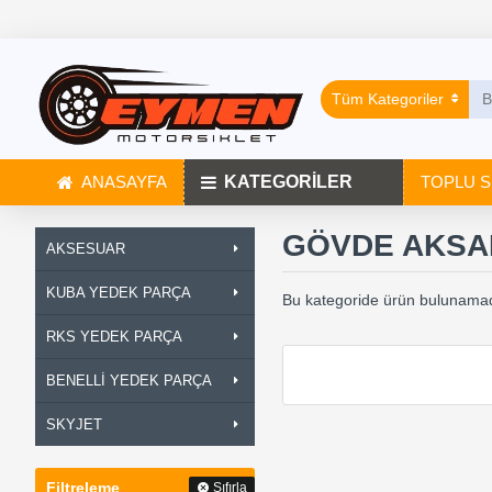
Tüm Kategoriler
ANASAYFA
KATEGORİLER
TOPLU S
GÖVDE AKSA
AKSESUAR
KUBA YEDEK PARÇA
Bu kategoride ürün bulunamad
RKS YEDEK PARÇA
BENELLİ YEDEK PARÇA
SKYJET
Filtreleme
Sıfırla