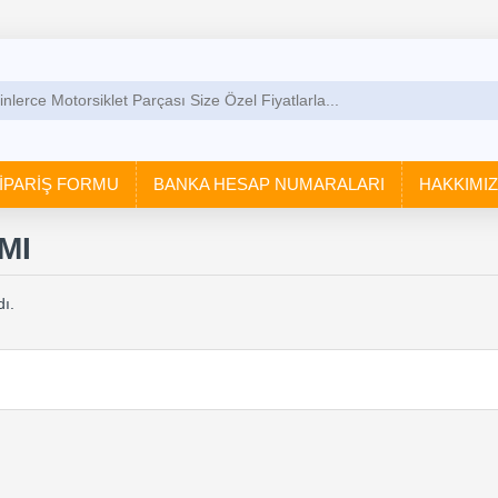
İPARİŞ FORMU
BANKA HESAP NUMARALARI
HAKKIMI
MI
ı.