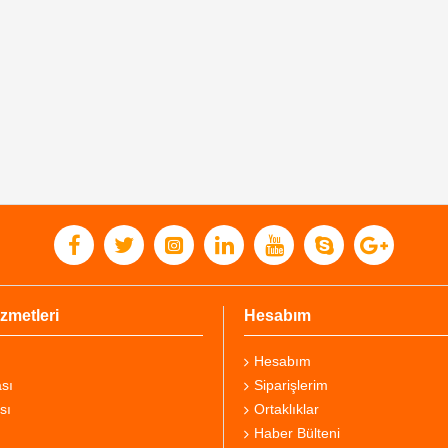
zmetleri
Hesabım
Hesabım
sı
Siparişlerim
sı
Ortaklıklar
Haber Bülteni