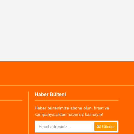
Haber Bülteni
Haber bültenimize abone olun, fırsat ve
kampanyalardan habersiz kalmayın!
Gönder