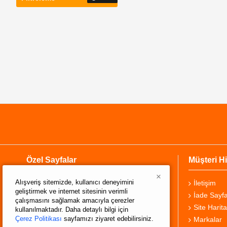
Özel Sayfalar
Müşteri Hi
×
Alışveriş sitemizde, kullanıcı deneyimini
Hakkımızda
İletişim
geliştirmek ve internet sitesinin verimli
Teslimat Bilgisi
İade Sayfa
çalışmasını sağlamak amacıyla çerezler
Gizlilik Sözleşmesi
Site Harita
kullanılmaktadır. Daha detaylı bilgi için
Çerez Politikası
sayfamızı ziyaret edebilirsiniz.
Şartlar ve Koşullar
Markalar