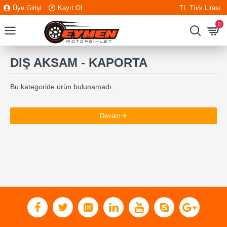
Üye Girişi
Kayıt Ol
TL
Türk Lirası
0
DIŞ AKSAM - KAPORTA
Bu kategoride ürün bulunamadı.
Devam