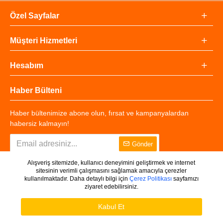
Özel Sayfalar
Müşteri Hizmetleri
Hesabım
Haber Bülteni
Haber bültenimize abone olun, fırsat ve kampanyalardan
habersiz kalmayın!
Gönder
Alışveriş sitemizde, kullanıcı deneyimini geliştirmek ve internet
sitesinin verimli çalışmasını sağlamak amacıyla çerezler
kullanılmaktadır. Daha detaylı bilgi için
Çerez Politikası
sayfamızı
ziyaret edebilirsiniz.
Copyright © 2025 - Tüm Hakları Saklıdır.
WHATSAPP DESTEK
Ürünleri Filtrele
Kabul Et