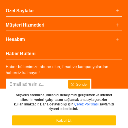
Özel Sayfalar
Müşteri Hizmetleri
Hesabım
Haber Bülteni
Haber bültenimize abone olun, fırsat ve kampanyalardan
habersiz kalmayın!
Gönder
Alışveriş sitemizde, kullanıcı deneyimini geliştirmek ve internet
sitesinin verimli çalışmasını sağlamak amacıyla çerezler
kullanılmaktadır. Daha detaylı bilgi için
Çerez Politikası
sayfamızı
ziyaret edebilirsiniz.
Copyright © 2025 - Tüm Hakları Saklıdır.
WHATSAPP DESTEK
Ürünleri Filtrele
Kabul Et