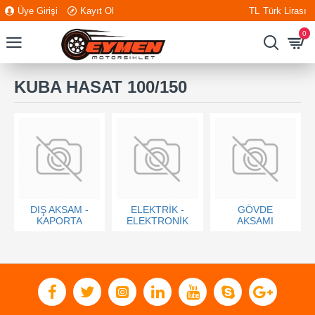
Üye Girişi
Kayıt Ol
TL
Türk Lirası
0
KUBA HASAT 100/150
DIŞ AKSAM -
ELEKTRİK -
GÖVDE
KAPORTA
ELEKTRONİK
AKSAMI