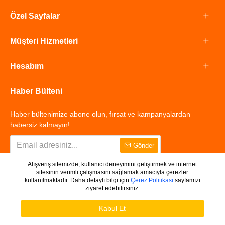
Özel Sayfalar
Müşteri Hizmetleri
Hesabım
Haber Bülteni
Haber bültenimize abone olun, fırsat ve kampanyalardan
habersiz kalmayın!
Gönder
Alışveriş sitemizde, kullanıcı deneyimini geliştirmek ve internet
sitesinin verimli çalışmasını sağlamak amacıyla çerezler
kullanılmaktadır. Daha detaylı bilgi için
Çerez Politikası
sayfamızı
ziyaret edebilirsiniz.
Copyright © 2025 - Tüm Hakları Saklıdır.
WHATSAPP DESTEK
Ürünleri Filtrele
Kabul Et