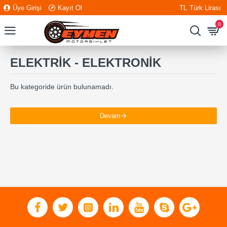
Üye Girişi
Kayıt Ol
TL
Türk Lirası
0
ELEKTRİK - ELEKTRONİK
Bu kategoride ürün bulunamadı.
Devam