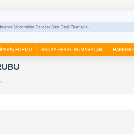
İPARİŞ FORMU
BANKA HESAP NUMARALARI
HAKKIMI
RUBU
ı.