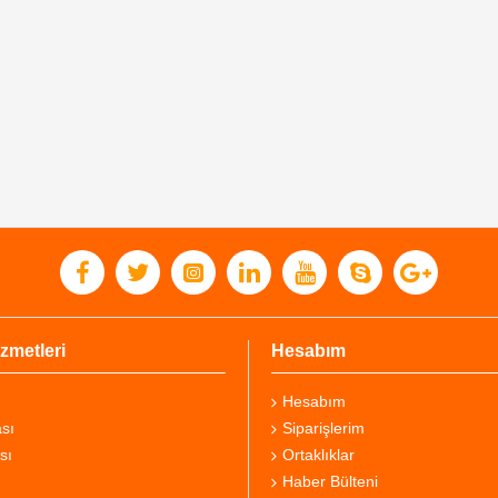
zmetleri
Hesabım
Hesabım
sı
Siparişlerim
sı
Ortaklıklar
Haber Bülteni