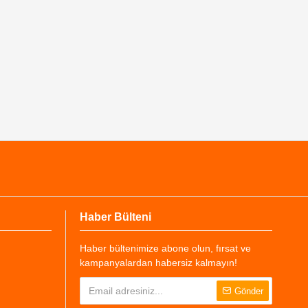
Haber Bülteni
Haber bültenimize abone olun, fırsat ve
kampanyalardan habersiz kalmayın!
Gönder