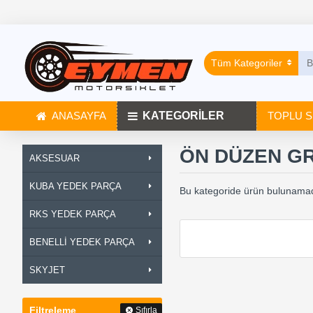
Tüm Kategoriler
ANASAYFA
KATEGORİLER
TOPLU S
ÖN DÜZEN G
AKSESUAR
KUBA YEDEK PARÇA
Bu kategoride ürün bulunamad
RKS YEDEK PARÇA
BENELLİ YEDEK PARÇA
SKYJET
Filtreleme
Sıfırla