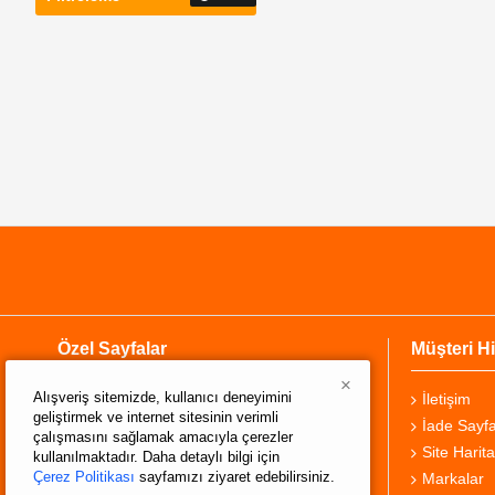
Özel Sayfalar
Müşteri Hi
×
Alışveriş sitemizde, kullanıcı deneyimini
Hakkımızda
İletişim
geliştirmek ve internet sitesinin verimli
Teslimat Bilgisi
İade Sayfa
çalışmasını sağlamak amacıyla çerezler
Gizlilik Sözleşmesi
Site Harita
kullanılmaktadır. Daha detaylı bilgi için
Çerez Politikası
sayfamızı ziyaret edebilirsiniz.
Şartlar ve Koşullar
Markalar