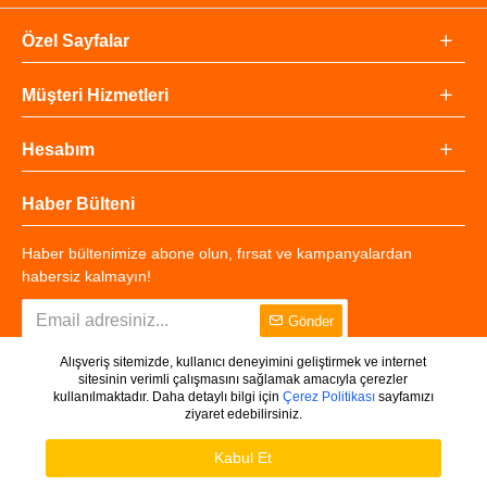
Özel Sayfalar
Müşteri Hizmetleri
Hesabım
Haber Bülteni
Haber bültenimize abone olun, fırsat ve kampanyalardan
habersiz kalmayın!
Gönder
Alışveriş sitemizde, kullanıcı deneyimini geliştirmek ve internet
sitesinin verimli çalışmasını sağlamak amacıyla çerezler
kullanılmaktadır. Daha detaylı bilgi için
Çerez Politikası
sayfamızı
ziyaret edebilirsiniz.
Copyright © 2025 - Tüm Hakları Saklıdır.
WHATSAPP DESTEK
Ürünleri Filtrele
Kabul Et