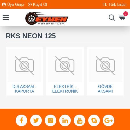
Üye Girişi
Kayıt Ol
TL
Türk Lirası
0
RKS NEON 125
DIŞ AKSAM -
ELEKTRİK -
GÖVDE
KAPORTA
ELEKTRONİK
AKSAMI