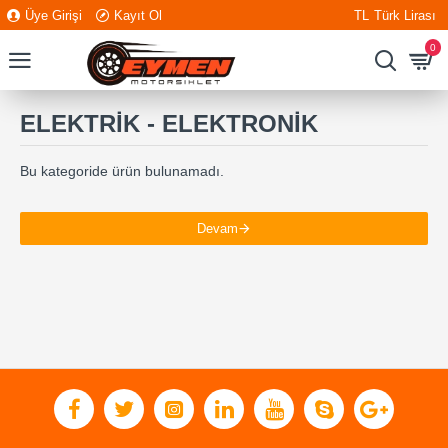
Üye Girişi
Kayıt Ol
TL
Türk Lirası
0
ELEKTRİK - ELEKTRONİK
Bu kategoride ürün bulunamadı.
Devam