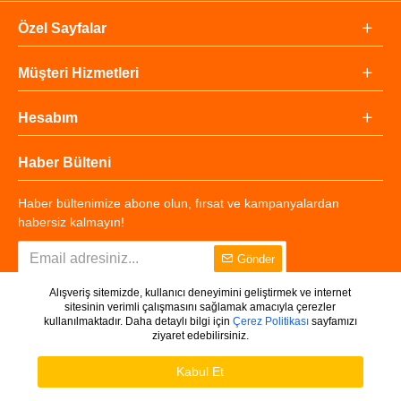
Özel Sayfalar
Müşteri Hizmetleri
Hesabım
Haber Bülteni
Haber bültenimize abone olun, fırsat ve kampanyalardan
habersiz kalmayın!
Gönder
Alışveriş sitemizde, kullanıcı deneyimini geliştirmek ve internet
sitesinin verimli çalışmasını sağlamak amacıyla çerezler
kullanılmaktadır. Daha detaylı bilgi için
Çerez Politikası
sayfamızı
ziyaret edebilirsiniz.
Copyright © 2025 - Tüm Hakları Saklıdır.
WHATSAPP DESTEK
Ürünleri Filtrele
Kabul Et