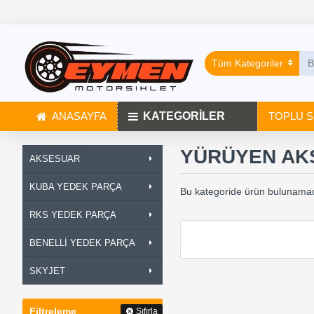
Tüm Kategoriler
ANASAYFA
KATEGORİLER
TOPLU S
YÜRÜYEN AK
AKSESUAR
KUBA YEDEK PARÇA
Bu kategoride ürün bulunamad
RKS YEDEK PARÇA
BENELLİ YEDEK PARÇA
SKYJET
Filtreleme
Sıfırla