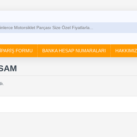
İPARİŞ FORMU
BANKA HESAP NUMARALARI
HAKKIMI
SAM
ı.