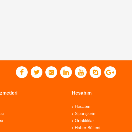
zmetleri
Hesabım
Hesabım
sı
Siparişlerim
sı
Ortaklıklar
Haber Bülteni