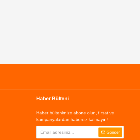
Haber Bülteni
Haber bültenimize abone olun, fırsat ve
kampanyalardan habersiz kalmayın!
Gönder