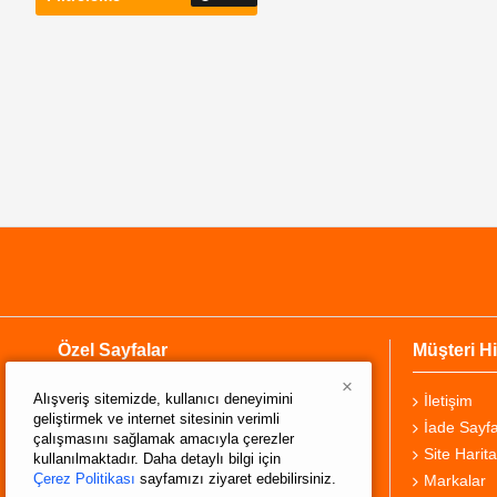
Özel Sayfalar
Müşteri Hi
×
Alışveriş sitemizde, kullanıcı deneyimini
Hakkımızda
İletişim
geliştirmek ve internet sitesinin verimli
Teslimat Bilgisi
İade Sayfa
çalışmasını sağlamak amacıyla çerezler
Gizlilik Sözleşmesi
Site Harita
kullanılmaktadır. Daha detaylı bilgi için
Çerez Politikası
sayfamızı ziyaret edebilirsiniz.
Şartlar ve Koşullar
Markalar