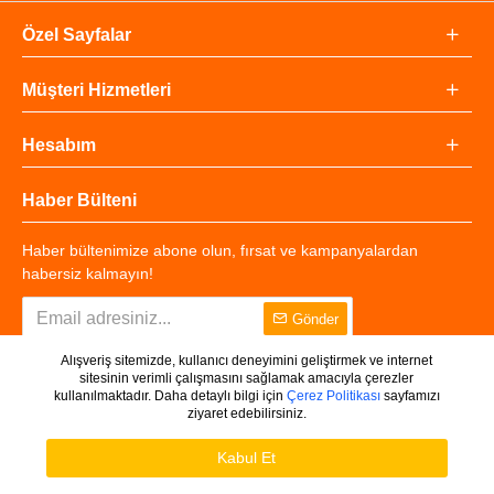
Özel Sayfalar
Müşteri Hizmetleri
Hesabım
Haber Bülteni
Haber bültenimize abone olun, fırsat ve kampanyalardan
habersiz kalmayın!
Gönder
Alışveriş sitemizde, kullanıcı deneyimini geliştirmek ve internet
sitesinin verimli çalışmasını sağlamak amacıyla çerezler
kullanılmaktadır. Daha detaylı bilgi için
Çerez Politikası
sayfamızı
ziyaret edebilirsiniz.
Copyright © 2025 - Tüm Hakları Saklıdır.
WHATSAPP DESTEK
Ürünleri Filtrele
Kabul Et