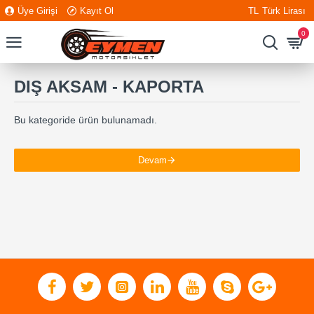
Üye Girişi
Kayıt Ol
TL
Türk Lirası
0
DIŞ AKSAM - KAPORTA
Bu kategoride ürün bulunamadı.
Devam