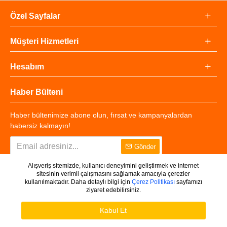
Özel Sayfalar
Müşteri Hizmetleri
Hesabım
Haber Bülteni
Haber bültenimize abone olun, fırsat ve kampanyalardan
habersiz kalmayın!
Gönder
Alışveriş sitemizde, kullanıcı deneyimini geliştirmek ve internet
sitesinin verimli çalışmasını sağlamak amacıyla çerezler
kullanılmaktadır. Daha detaylı bilgi için
Çerez Politikası
sayfamızı
ziyaret edebilirsiniz.
Copyright © 2025 - Tüm Hakları Saklıdır.
WHATSAPP DESTEK
Ürünleri Filtrele
Kabul Et