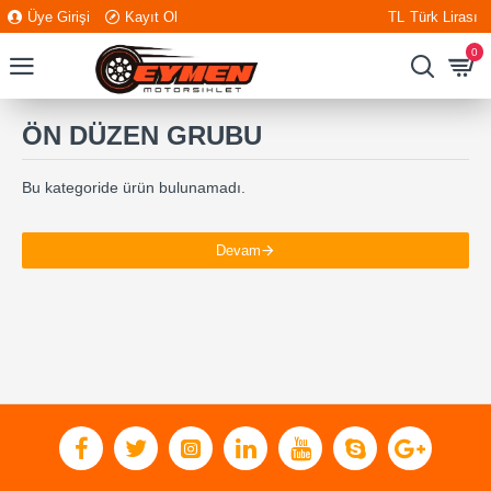
Üye Girişi
Kayıt Ol
TL
Türk Lirası
0
ÖN DÜZEN GRUBU
Bu kategoride ürün bulunamadı.
Devam