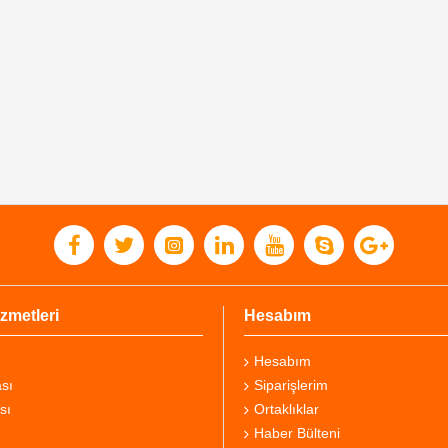
zmetleri
Hesabım
Hesabım
sı
Siparişlerim
sı
Ortaklıklar
Haber Bülteni