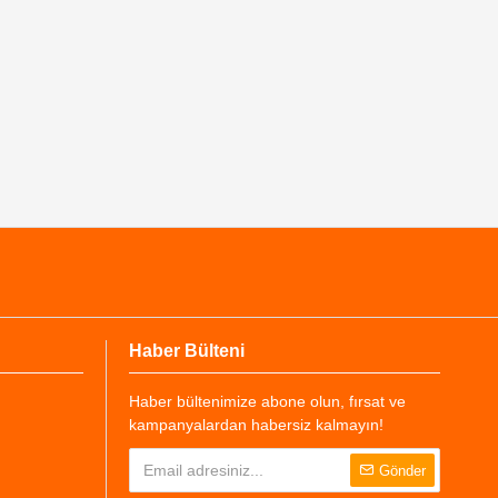
Haber Bülteni
Haber bültenimize abone olun, fırsat ve
kampanyalardan habersiz kalmayın!
Gönder