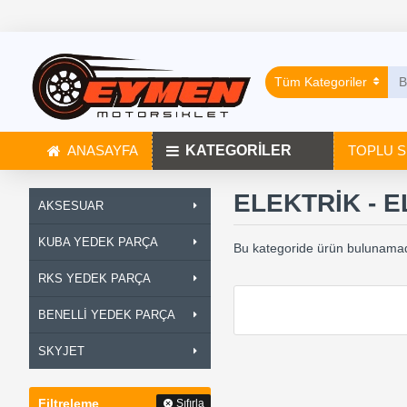
Tüm Kategoriler
ANASAYFA
KATEGORİLER
TOPLU S
ELEKTRİK - 
AKSESUAR
KUBA YEDEK PARÇA
Bu kategoride ürün bulunamad
RKS YEDEK PARÇA
BENELLİ YEDEK PARÇA
SKYJET
Filtreleme
Sıfırla