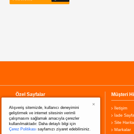
Özel Sayfalar
Müşteri Hi
×
Alışveriş sitemizde, kullanıcı deneyimini
Hakkımızda
İletişim
geliştirmek ve internet sitesinin verimli
Teslimat Bilgisi
İade Sayfa
çalışmasını sağlamak amacıyla çerezler
Gizlilik Sözleşmesi
Site Harita
kullanılmaktadır. Daha detaylı bilgi için
Çerez Politikası
sayfamızı ziyaret edebilirsiniz.
Şartlar ve Koşullar
Markalar