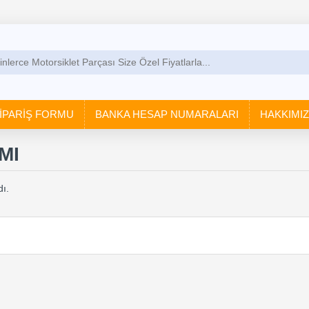
İPARİŞ FORMU
BANKA HESAP NUMARALARI
HAKKIMI
MI
ı.