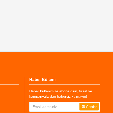
Haber Bülteni
Haber bültenimize abone olun, fırsat ve
kampanyalardan habersiz kalmayın!
Gönder