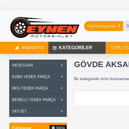
Tüm Kategoriler
ANASAYFA
KATEGORİLER
TOPLU S
GÖVDE AKSA
AKSESUAR
KUBA YEDEK PARÇA
Bu kategoride ürün bulunamad
RKS YEDEK PARÇA
BENELLİ YEDEK PARÇA
SKYJET
Filtreleme
Sıfırla