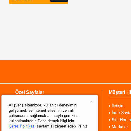
Özel Sayfalar
Müşteri Hi
×
Alışveriş sitemizde, kullanıcı deneyimini
Hakkımızda
İletişim
geliştirmek ve internet sitesinin verimli
Teslimat Bilgisi
İade Sayfa
çalışmasını sağlamak amacıyla çerezler
Gizlilik Sözleşmesi
Site Harita
kullanılmaktadır. Daha detaylı bilgi için
Çerez Politikası
sayfamızı ziyaret edebilirsiniz.
Şartlar ve Koşullar
Markalar