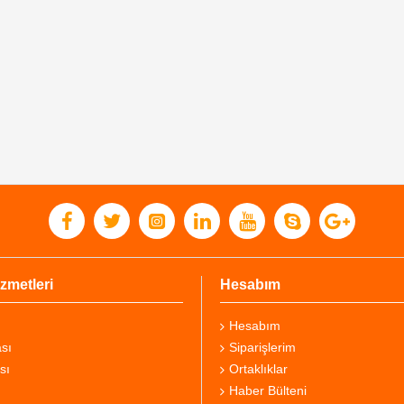
zmetleri
Hesabım
Hesabım
sı
Siparişlerim
sı
Ortaklıklar
Haber Bülteni