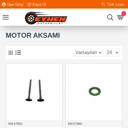
Üye Girişi
Kayıt Ol
TL
Türk Lirası
0
MOTOR AKSAMI
KM 57852
KM 57965