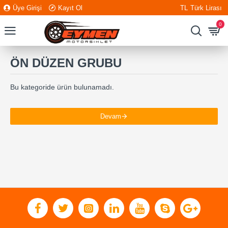
Üye Girişi
Kayıt Ol
TL
Türk Lirası
0
ÖN DÜZEN GRUBU
Bu kategoride ürün bulunamadı.
Devam