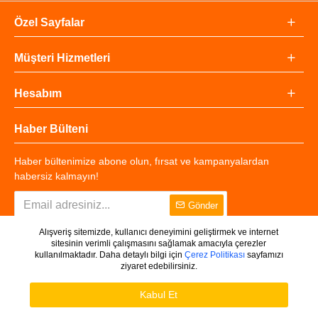
Özel Sayfalar
Müşteri Hizmetleri
Hesabım
Haber Bülteni
Haber bültenimize abone olun, fırsat ve kampanyalardan
habersiz kalmayın!
Gönder
Alışveriş sitemizde, kullanıcı deneyimini geliştirmek ve internet
sitesinin verimli çalışmasını sağlamak amacıyla çerezler
kullanılmaktadır. Daha detaylı bilgi için
Çerez Politikası
sayfamızı
ziyaret edebilirsiniz.
Copyright © 2025 - Tüm Hakları Saklıdır.
WHATSAPP DESTEK
Ürünleri Filtrele
Kabul Et