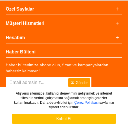
Özel Sayfalar
Müşteri Hizmetleri
Hesabım
Haber Bülteni
Haber bültenimize abone olun, fırsat ve kampanyalardan
habersiz kalmayın!
Gönder
Alışveriş sitemizde, kullanıcı deneyimini geliştirmek ve internet
sitesinin verimli çalışmasını sağlamak amacıyla çerezler
kullanılmaktadır. Daha detaylı bilgi için
Çerez Politikası
sayfamızı
ziyaret edebilirsiniz.
Copyright © 2025 - Tüm Hakları Saklıdır.
WHATSAPP DESTEK
Ürünleri Filtrele
Kabul Et