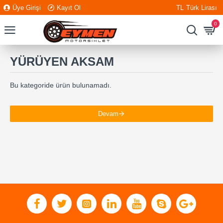
Üye Girişi
Kayıt Ol
TL
Türk Lirası
0
YÜRÜYEN AKSAM
Bu kategoride ürün bulunamadı.
Devam