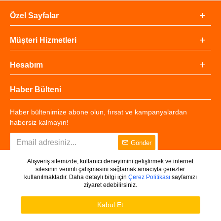
Özel Sayfalar
Müşteri Hizmetleri
Hesabım
Haber Bülteni
Haber bültenimize abone olun, fırsat ve kampanyalardan
habersiz kalmayın!
Gönder
Alışveriş sitemizde, kullanıcı deneyimini geliştirmek ve internet
sitesinin verimli çalışmasını sağlamak amacıyla çerezler
kullanılmaktadır. Daha detaylı bilgi için
Çerez Politikası
sayfamızı
ziyaret edebilirsiniz.
Copyright © 2025 - Tüm Hakları Saklıdır.
WHATSAPP DESTEK
Ürünleri Filtrele
Kabul Et