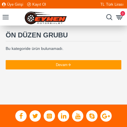
Üye Girişi
Kayıt Ol
TL
Türk Lirası
0
ÖN DÜZEN GRUBU
Bu kategoride ürün bulunamadı.
Devam