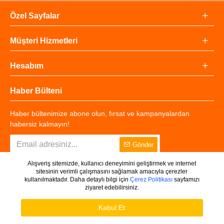
Özel Sayfalar
Müşteri Hizmetleri
Hesabım
Haber Bülteni
Haber bültenimize abone olun, fırsat ve kampanyalardan
habersiz kalmayın!
Gönder
Alışveriş sitemizde, kullanıcı deneyimini geliştirmek ve internet
sitesinin verimli çalışmasını sağlamak amacıyla çerezler
kullanılmaktadır. Daha detaylı bilgi için
Çerez Politikası
sayfamızı
ziyaret edebilirsiniz.
Copyright © 2025 - Tüm Hakları Saklıdır.
WHATSAPP DESTEK
Ürünleri Filtrele
Kabul Et