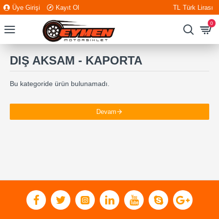
Üye Girişi
Kayıt Ol
TL
Türk Lirası
0
DIŞ AKSAM - KAPORTA
Bu kategoride ürün bulunamadı.
Devam