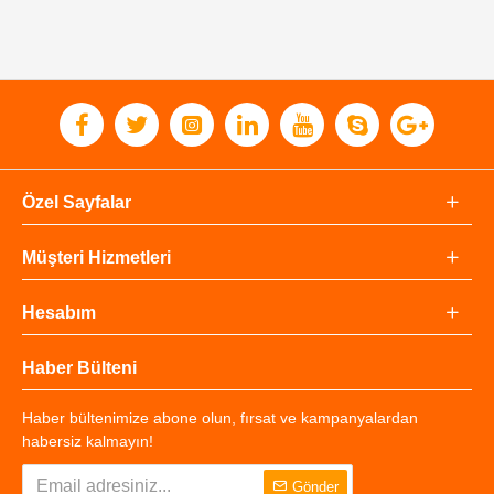
Özel Sayfalar
Müşteri Hizmetleri
Hesabım
Haber Bülteni
Haber bültenimize abone olun, fırsat ve kampanyalardan
habersiz kalmayın!
Gönder