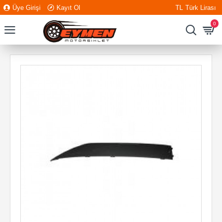
Üye Girişi
Kayıt Ol
TL
Türk Lirası
0