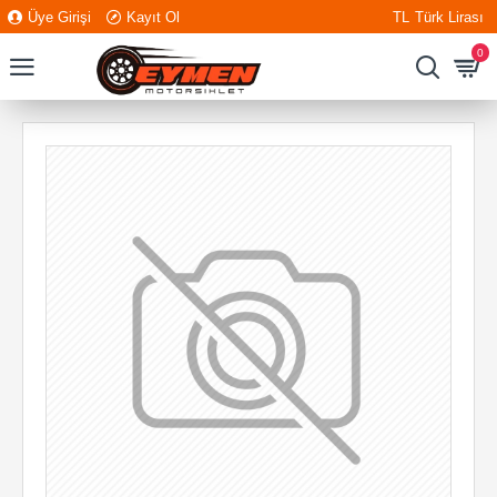
Üye Girişi
Kayıt Ol
TL
Türk Lirası
0