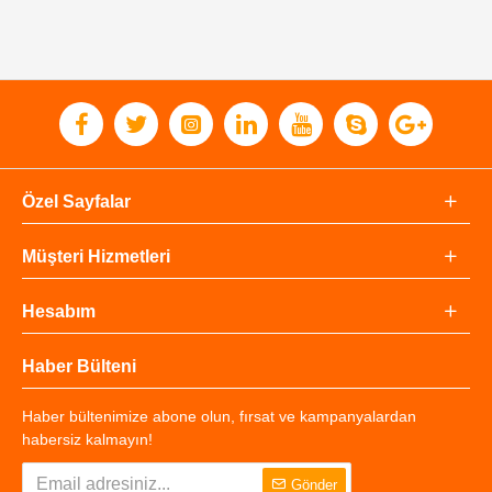
Özel Sayfalar
Müşteri Hizmetleri
Hesabım
Haber Bülteni
Haber bültenimize abone olun, fırsat ve kampanyalardan
habersiz kalmayın!
Gönder