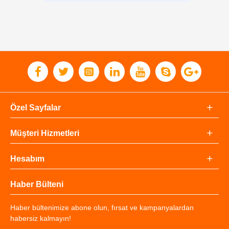
Özel Sayfalar
Müşteri Hizmetleri
Hesabım
Haber Bülteni
Haber bültenimize abone olun, fırsat ve kampanyalardan
habersiz kalmayın!