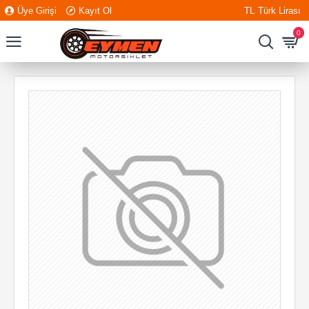
Üye Girişi
Kayıt Ol
TL
Türk Lirası
0