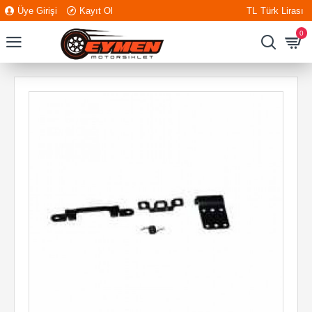
Üye Girişi
Kayıt Ol
TL
Türk Lirası
0