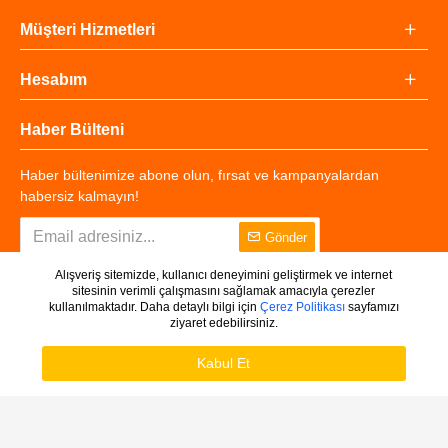
Müşteri Hizmetleri
Hesabım
Haber Bülteni
Haber bültenimize abone olun, fırsat ve kampanyalardan
habersiz kalmayın!
Gönder
Alışveriş sitemizde, kullanıcı deneyimini geliştirmek ve internet
sitesinin verimli çalışmasını sağlamak amacıyla çerezler
kullanılmaktadır. Daha detaylı bilgi için
Çerez Politikası
sayfamızı
ziyaret edebilirsiniz.
Copyright © 2025 - Tüm Hakları Saklıdır.
WHATSAPP SIPARIŞ
Kabul Et
Sepete Ekle
Hemen Al