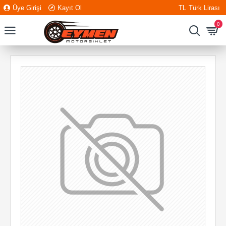
Üye Girişi
Kayıt Ol
TL
Türk Lirası
0