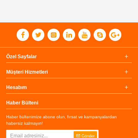
Özel Sayfalar
Müşteri Hizmetleri
Hesabım
Haber Bülteni
Haber bültenimize abone olun, fırsat ve kampanyalardan
habersiz kalmayın!
Gönder