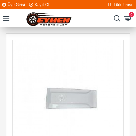
Üye Girişi
Kayıt Ol
TL
Türk Lirası
0