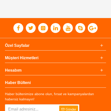
Özel Sayfalar
Müşteri Hizmetleri
Hesabım
Haber Bülteni
Haber bültenimize abone olun, fırsat ve kampanyalardan
habersiz kalmayın!
Gönder