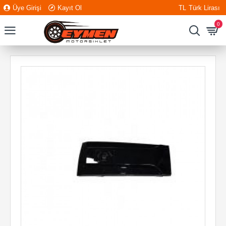
Üye Girişi
Kayıt Ol
TL
Türk Lirası
0