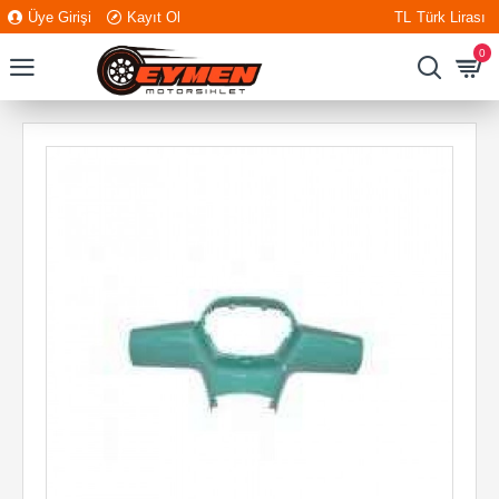
Üye Girişi
Kayıt Ol
TL
Türk Lirası
0