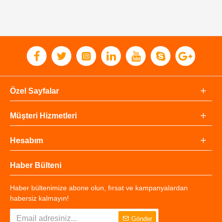
Özel Sayfalar
Müşteri Hizmetleri
Hesabım
Haber Bülteni
Haber bültenimize abone olun, fırsat ve kampanyalardan
habersiz kalmayın!
Gönder