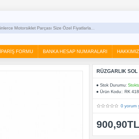
İPARİŞ FORMU
BANKA HESAP NUMARALARI
HAKKIMI
RÜZGARLIK SOL 
Stok Durumu:
Stokt
Ürün Kodu::
RK 41
0 yorum 
900,90T