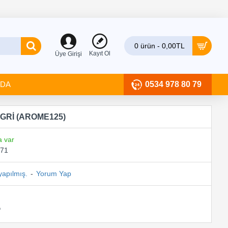
0 ürün - 0,00TL
Kayıt Ol
Üye Girişi
ZDA
0534 978 80 79
GRİ (AROME125)
a var
871
yapılmış.
-
Yorum Yap
L