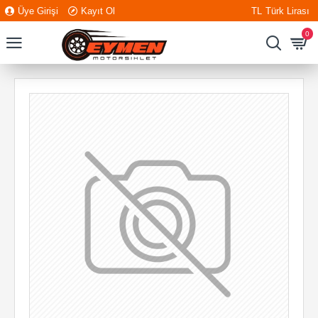
Üye Girişi
Kayıt Ol
TL
Türk Lirası
0