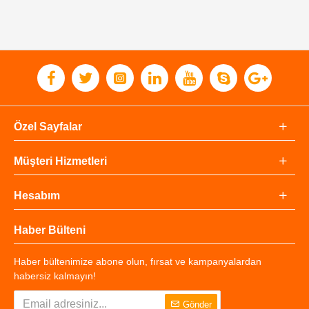
Özel Sayfalar
Müşteri Hizmetleri
Hesabım
Haber Bülteni
Haber bültenimize abone olun, fırsat ve kampanyalardan
habersiz kalmayın!
Gönder